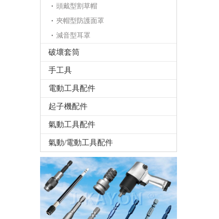
頭戴型割草帽
夾帽型防護面罩
減音型耳罩
破壞套筒
手工具
電動工具配件
起子機配件
氣動工具配件
氣動/電動工具配件