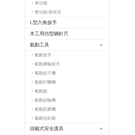
單功能
雙功能-附夾爪
L型六角扳手
木工用仿型鋼針尺
氣動工具
氣動扳手
氣動棘輪扳手
氣動起子機
氣動打蠟機
氣動鎚
氣動砂輪機
氣動刻磨機
氣動拉釘槍
頭戴式安全護具