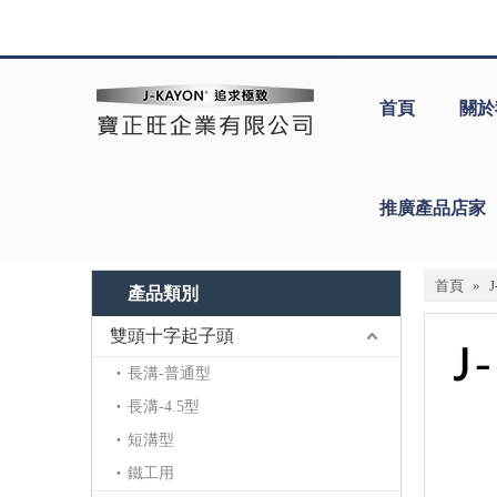
首頁
關於
推廣產品店家
首頁
»
產品類別
雙頭十字起子頭
長溝-普通型
長溝-4.5型
短溝型
鐵工用