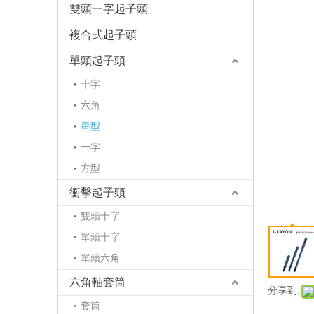
雙頭一字起子頭
複合式起子頭
單頭起子頭
十字
六角
星型
一字
方型
衝擊起子頭
雙頭十字
單頭十字
單頭六角
六角軸套筒
分享到:
套筒