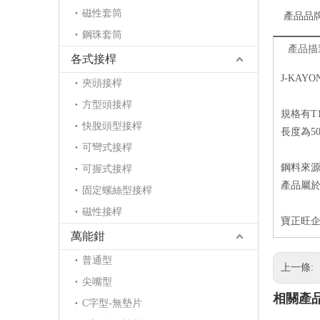
磁性套筒
產品品
鋼珠套筒
產品描
各式接桿
J-KA
夾頭接桿
方型頭接桿
規格有T10,
快脫頭型接桿
長度為50
可彎式接桿
鋼料來源
可握式接桿
產品屬
固定螺絲型接桿
磁性接桿
寶正旺
萬能鉗
普通型
上一條:
尖嘴型
相關產
C字型-無墊片