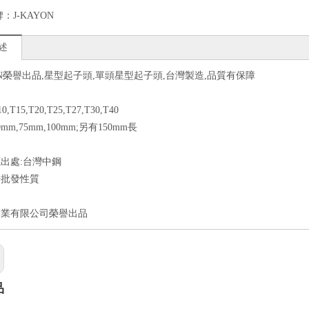
牌：
J-KAYON
述
YON榮譽出品,星型起子頭,單頭星型起子頭,台灣製造,品質有保障
T15,T20,T25,T27,T30,T40
mm,75mm,100mm;另有150mm長
出處:台灣中鋼
於批發性質
企業有限公司榮譽出品
品