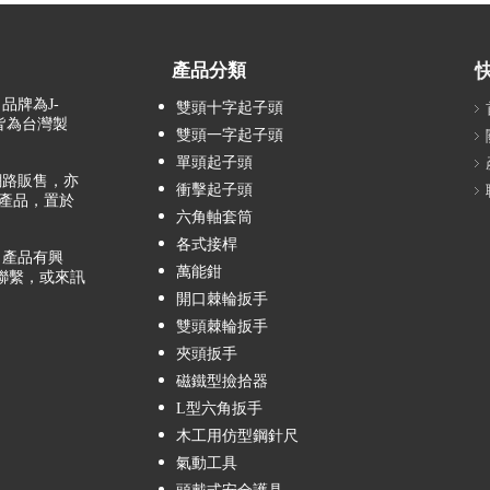
產品分類
品牌為J-
雙頭十字起子頭
，皆為台灣製
雙頭一字起子頭
單頭起子頭
路販售，亦
衝擊起子頭
產品，置於
六角軸套筒
各式接桿
產品有興
萬能鉗
聯繫，或來訊
開口棘輪扳手
雙頭棘輪扳手
夾頭扳手
磁鐵型撿拾器
L型六角扳手
木工用仿型鋼針尺
氣動工具