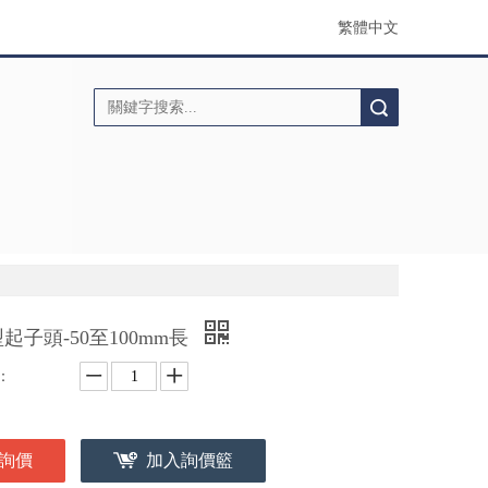
繁體中文
搜索
起子頭-50至100mm長
：
詢價
加入詢價籃