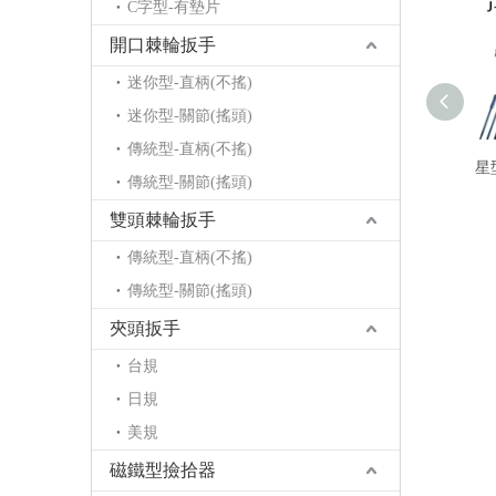
C字型-有墊片
開口棘輪扳手
迷你型-直柄(不搖)
迷你型-關節(搖頭)
傳統型-直柄(不搖)
星
傳統型-關節(搖頭)
雙頭棘輪扳手
傳統型-直柄(不搖)
傳統型-關節(搖頭)
夾頭扳手
台規
日規
美規
磁鐵型撿拾器