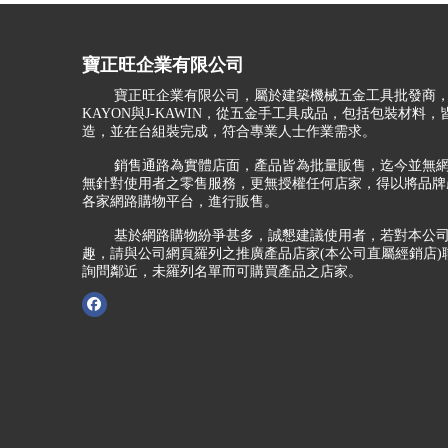
寶正旺企業有限公司
寶正旺企業有限公司，屬於建築機械五金工具批發商，
KAYON與J-KAWIN，從五金手工具成品，包括包裝材料
造，並在台組裝完成，符合專業人士作業需求。
銷售通路為實體店面，產品皆為批量販售，迄今並無網
無針對使用者之零售服務，更無授權任何店家，得以將品牌
各家網路購物平台，進行販售。
基於網路購物紛爭甚多，誠懇建議使用者，若對本公司
趣，請與公司網頁羅列之推廣產品店家(本公司直屬經銷店)
詢問鄰近，未羅列名單而可購買產品之店家。