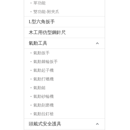
單功能
雙功能-附夾爪
L型六角扳手
木工用仿型鋼針尺
氣動工具
氣動扳手
氣動棘輪扳手
氣動起子機
氣動打蠟機
氣動鎚
氣動砂輪機
氣動刻磨機
氣動拉釘槍
頭戴式安全護具