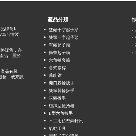
產品分類
品牌為J-
雙頭十字起子頭
，皆為台灣製
雙頭一字起子頭
單頭起子頭
路販售，亦
衝擊起子頭
產品，置於
六角軸套筒
各式接桿
產品有興
萬能鉗
聯繫，或來訊
開口棘輪扳手
雙頭棘輪扳手
夾頭扳手
磁鐵型撿拾器
L型六角扳手
木工用仿型鋼針尺
氣動工具