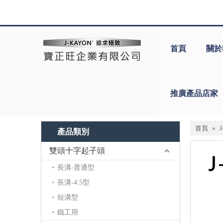
首頁
關於
推廣產品店家
首頁
»
產品類別
雙頭十字起子頭
長溝-普通型
長溝-4.5型
短溝型
鐵工用