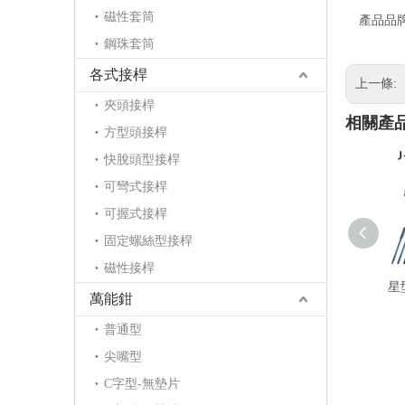
磁性套筒
產品品
鋼珠套筒
各式接桿
上一條:
夾頭接桿
相關產
方型頭接桿
快脫頭型接桿
可彎式接桿
可握式接桿
固定螺絲型接桿
磁性接桿
星
萬能鉗
普通型
尖嘴型
C字型-無墊片