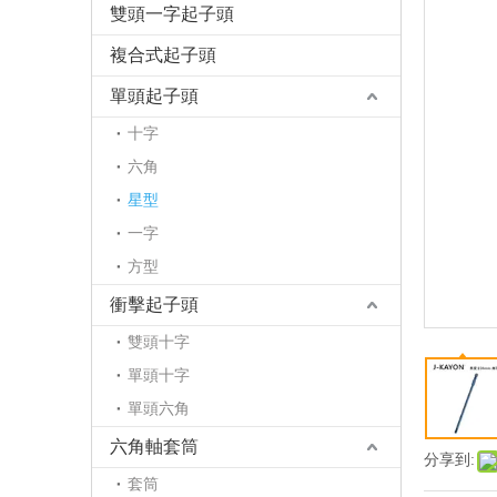
雙頭一字起子頭
複合式起子頭
單頭起子頭
十字
六角
星型
一字
方型
衝擊起子頭
雙頭十字
單頭十字
單頭六角
六角軸套筒
分享到:
套筒