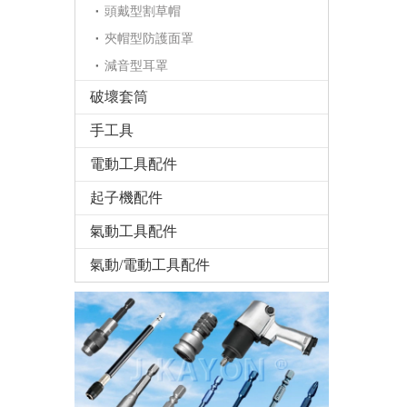
頭戴型割草帽
夾帽型防護面罩
減音型耳罩
破壞套筒
手工具
電動工具配件
起子機配件
氣動工具配件
氣動/電動工具配件