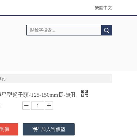
繁體中文
搜索
無孔
星型起子頭-T25-150mm長-無孔
：
詢價
加入詢價籃