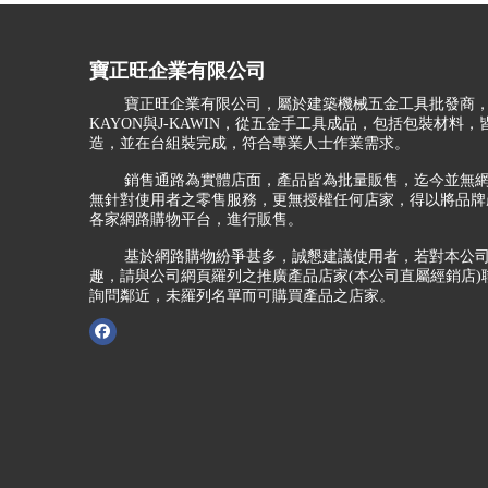
寶正旺企業有限公司
寶正旺企業有限公司，屬於建築機械五金工具批發商，
KAYON與J-KAWIN，從五金手工具成品，包括包裝材料
造，並在台組裝完成，符合專業人士作業需求。
銷售通路為實體店面，產品皆為批量販售，迄今並無網
無針對使用者之零售服務，更無授權任何店家，得以將品牌
各家網路購物平台，進行販售。
基於網路購物紛爭甚多，誠懇建議使用者，若對本公司
趣，請與公司網頁羅列之推廣產品店家(本公司直屬經銷店)
詢問鄰近，未羅列名單而可購買產品之店家。