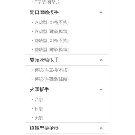
C字型-有墊片
開口棘輪扳手
迷你型-直柄(不搖)
迷你型-關節(搖頭)
傳統型-直柄(不搖)
傳統型-關節(搖頭)
雙頭棘輪扳手
傳統型-直柄(不搖)
傳統型-關節(搖頭)
夾頭扳手
台規
日規
美規
磁鐵型撿拾器