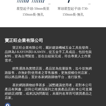
星型起子頭-50mm長至
單頭星型起子頭-T30-
單頭星
150mm長-無孔
150mm長-無孔
1
寶正旺企業有限公司
寶正旺企業有限公司，屬於建築機械五金工具批發商，
品牌為J-KAYON與J-KAWIN，從五金手工具成品，包括包裝
材料，皆為台灣製造，並在台組裝完成，符合專業人士作業
需求。
銷售通路為實體店面，產品皆為批量販售，迄今並無網
路販售，亦無針對使用者之零售服務，更無授權任何店家，
得以將品牌產品，置於各家網路購物平台，進行販售。
基於網路購物紛爭甚多，誠懇建議使用者，若對本公司
產品有興趣，請與公司網頁羅列之推廣產品店家(本公司直屬
經銷店)聯繫，或來訊詢問鄰近，未羅列名單而可購買產品之
店家。