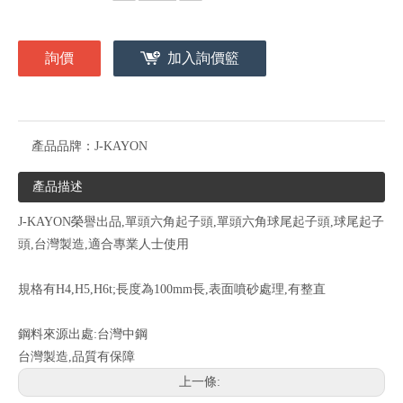
詢價
加入詢價籃
產品品牌：
J-KAYON
產品描述
J-KAYON榮譽出品,單頭六角起子頭,單頭六角球尾起子頭,球尾起子
頭,台灣製造,適合專業人士使用
規格有H4,H5,H6t;長度為100mm長,表面噴砂處理,有整直
鋼料來源出處:台灣中鋼
台灣製造,品質有保障
上一條: