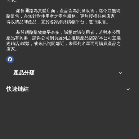
需求。
銷售通路為實體店面，產品皆為批量販售，迄今並無網
路販售，亦無針對使用者之零售服務，更無授權任何店家，
得以將品牌產品，置於各家網路購物平台，進行販售。
基於網路購物紛爭甚多，誠懇建議使用者，若對本公司
產品有興趣，請與公司網頁羅列之推廣產品店家(本公司直屬
經銷店)聯繫，或來訊詢問鄰近，未羅列名單而可購買產品之
店家。
產品分類
快速鏈結