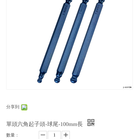
分享到:
單頭六角起子頭-球尾-100mm長
數量：