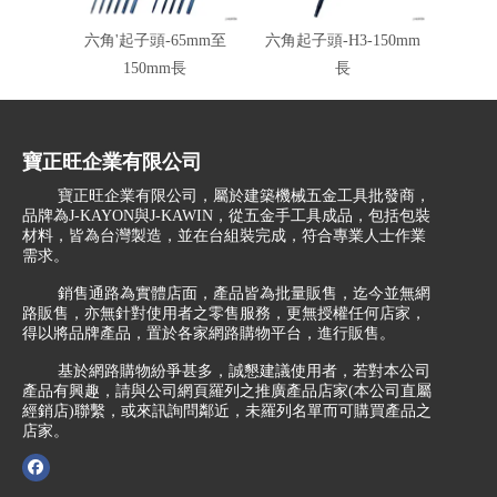
六角'起子頭-65mm至
六角起子頭-H3-150mm
單頭六角
150mm長
長
200m
寶正旺企業有限公司
寶正旺企業有限公司，屬於建築機械五金工具批發商，
品牌為J-KAYON與J-KAWIN，從五金手工具成品，包括包裝
材料，皆為台灣製造，並在台組裝完成，符合專業人士作業
需求。
銷售通路為實體店面，產品皆為批量販售，迄今並無網
路販售，亦無針對使用者之零售服務，更無授權任何店家，
得以將品牌產品，置於各家網路購物平台，進行販售。
基於網路購物紛爭甚多，誠懇建議使用者，若對本公司
產品有興趣，請與公司網頁羅列之推廣產品店家(本公司直屬
經銷店)聯繫，或來訊詢問鄰近，未羅列名單而可購買產品之
店家。