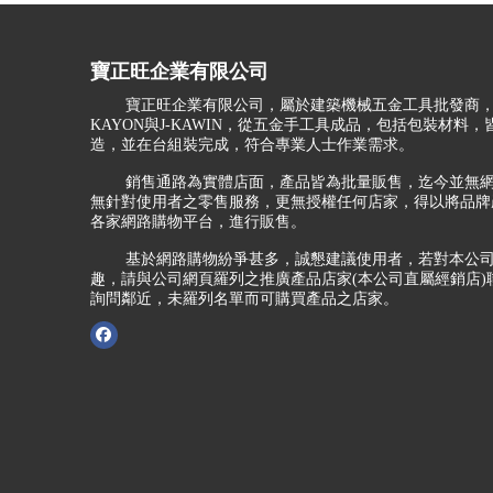
寶正旺企業有限公司
寶正旺企業有限公司，屬於建築機械五金工具批發商，
KAYON與J-KAWIN，從五金手工具成品，包括包裝材料
造，並在台組裝完成，符合專業人士作業需求。
銷售通路為實體店面，產品皆為批量販售，迄今並無網
無針對使用者之零售服務，更無授權任何店家，得以將品牌
各家網路購物平台，進行販售。
基於網路購物紛爭甚多，誠懇建議使用者，若對本公司
趣，請與公司網頁羅列之推廣產品店家(本公司直屬經銷店)
詢問鄰近，未羅列名單而可購買產品之店家。