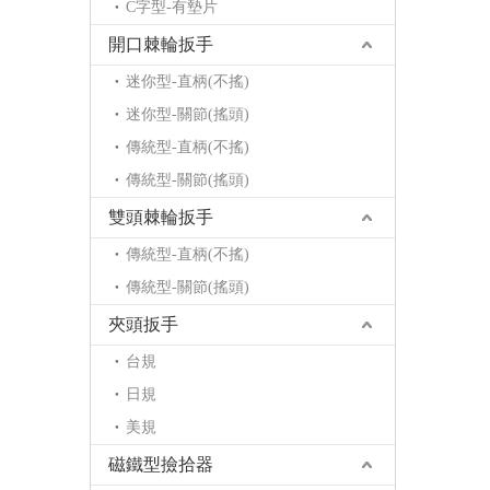
C字型-有墊片
開口棘輪扳手
迷你型-直柄(不搖)
迷你型-關節(搖頭)
傳統型-直柄(不搖)
傳統型-關節(搖頭)
雙頭棘輪扳手
傳統型-直柄(不搖)
傳統型-關節(搖頭)
夾頭扳手
台規
日規
美規
磁鐵型撿拾器