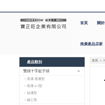
首頁
關於
推廣產品店家
首頁
»
產品類別
雙頭十字起子頭
長溝-普通型
長溝-4.5型
短溝型
鐵工用