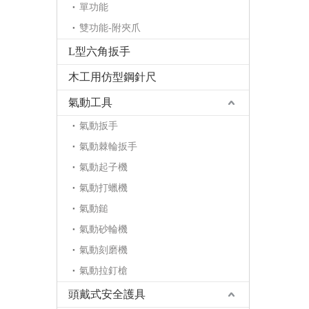
單功能
雙功能-附夾爪
L型六角扳手
木工用仿型鋼針尺
氣動工具
氣動扳手
氣動棘輪扳手
氣動起子機
氣動打蠟機
氣動鎚
氣動砂輪機
氣動刻磨機
氣動拉釘槍
頭戴式安全護具