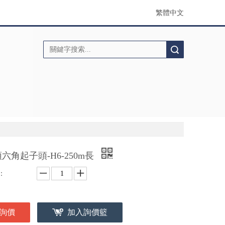
繁體中文
搜索
六角起子頭-H6-250m長
：
詢價
加入詢價籃