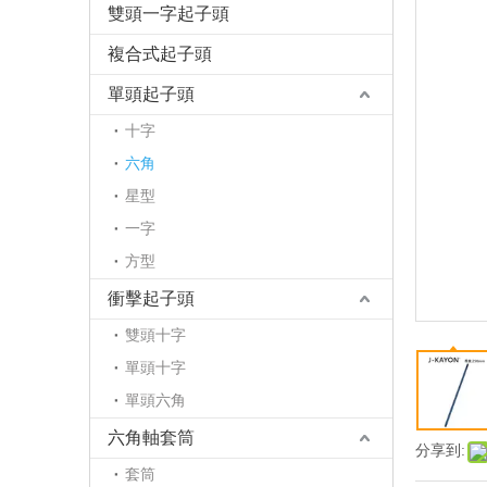
雙頭一字起子頭
複合式起子頭
單頭起子頭
十字
六角
星型
一字
方型
衝擊起子頭
雙頭十字
單頭十字
單頭六角
六角軸套筒
分享到:
套筒