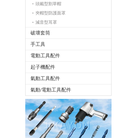
頭戴型割草帽
夾帽型防護面罩
減音型耳罩
破壞套筒
手工具
電動工具配件
起子機配件
氣動工具配件
氣動/電動工具配件