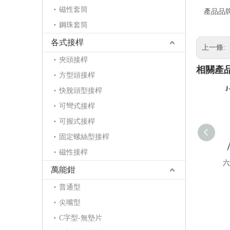
磁性套筒
產品品
鋼珠套筒
各式接桿
上一條:
夾頭接桿
相關產
方型頭接桿
快脫頭型接桿
可彎式接桿
可握式接桿
固定螺絲型接桿
磁性接桿
六
萬能鉗
普通型
尖嘴型
C字型-無墊片