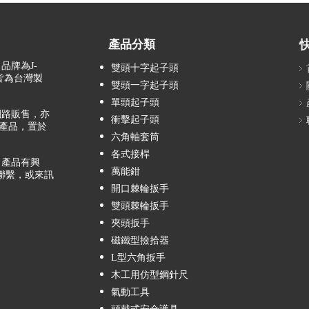
產品分類
品牌為J-
雙頭十字起子頭
，皆為台灣製
雙頭一字起子頭
單頭起子頭
路販售，亦
衝擊起子頭
產品，置於
六角軸套筒
各式接桿
產品有興
萬能鉗
聯繫，或來訊
開口棘輪扳手
雙頭棘輪扳手
夾頭扳手
磁鐵型撿拾器
L型六角扳手
木工用仿型鋼針尺
氣動工具