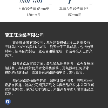
六角'起子頭-65mm至
單頭六角起子頭-H6-
六角起子
150mm長
150mm長
寶正旺企業有限公司
寶正旺企業有限公司，屬於建築機械五金工具批發商，
品牌為J-KAYON與J-KAWIN，從五金手工具成品，包括包裝
材料，皆為台灣製造，並在台組裝完成，符合專業人士作業
需求。
銷售通路為實體店面，產品皆為批量販售，迄今並無網
路販售，亦無針對使用者之零售服務，更無授權任何店家，
得以將品牌產品，置於各家網路購物平台，進行販售。
基於網路購物紛爭甚多，誠懇建議使用者，若對本公司
產品有興趣，請與公司網頁羅列之推廣產品店家(本公司直屬
經銷店)聯繫，或來訊詢問鄰近，未羅列名單而可購買產品之
店家。