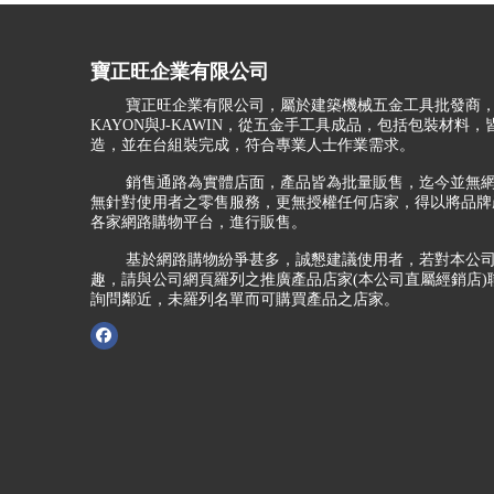
寶正旺企業有限公司
寶正旺企業有限公司，屬於建築機械五金工具批發商，
KAYON與J-KAWIN，從五金手工具成品，包括包裝材料
造，並在台組裝完成，符合專業人士作業需求。
銷售通路為實體店面，產品皆為批量販售，迄今並無網
無針對使用者之零售服務，更無授權任何店家，得以將品牌
各家網路購物平台，進行販售。
基於網路購物紛爭甚多，誠懇建議使用者，若對本公司
趣，請與公司網頁羅列之推廣產品店家(本公司直屬經銷店)
詢問鄰近，未羅列名單而可購買產品之店家。