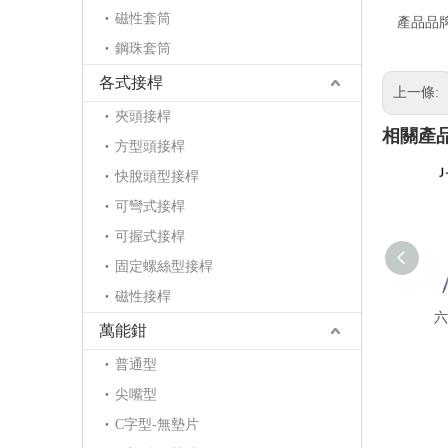
磁性套筒
產品品
鋼珠套筒
各式接桿
上一條:
夾頭接桿
相關產
方型頭接桿
快脫頭型接桿
可彎式接桿
可握式接桿
固定螺絲型接桿
磁性接桿
六
萬能鉗
普通型
尖嘴型
C字型-無墊片