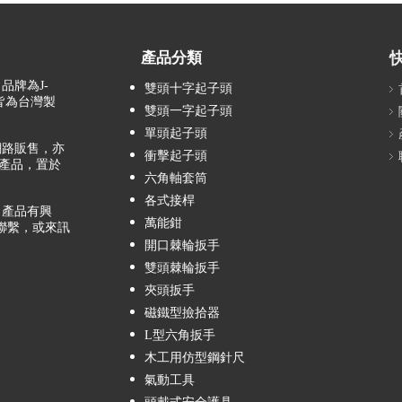
產品分類
品牌為J-
雙頭十字起子頭
，皆為台灣製
雙頭一字起子頭
單頭起子頭
路販售，亦
衝擊起子頭
產品，置於
六角軸套筒
各式接桿
產品有興
萬能鉗
聯繫，或來訊
開口棘輪扳手
雙頭棘輪扳手
夾頭扳手
磁鐵型撿拾器
L型六角扳手
木工用仿型鋼針尺
氣動工具