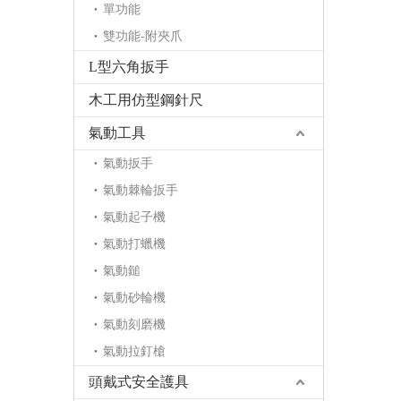
單功能
雙功能-附夾爪
L型六角扳手
木工用仿型鋼針尺
氣動工具
氣動扳手
氣動棘輪扳手
氣動起子機
氣動打蠟機
氣動鎚
氣動砂輪機
氣動刻磨機
氣動拉釘槍
頭戴式安全護具