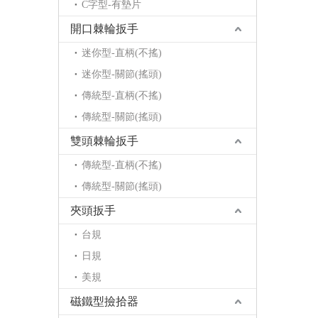
C字型-有墊片
開口棘輪扳手
迷你型-直柄(不搖)
迷你型-關節(搖頭)
傳統型-直柄(不搖)
傳統型-關節(搖頭)
雙頭棘輪扳手
傳統型-直柄(不搖)
傳統型-關節(搖頭)
夾頭扳手
台規
日規
美規
磁鐵型撿拾器