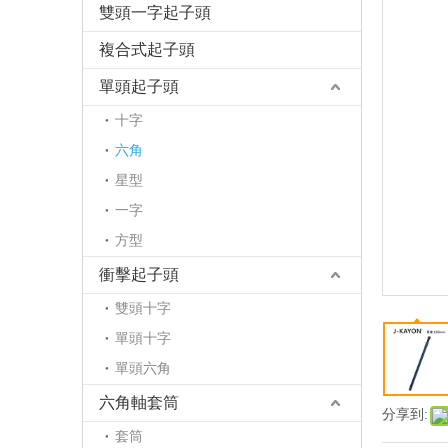
雙頭一字起子頭
複合式起子頭
單頭起子頭
十字
六角
星型
一字
方型
衝擊起子頭
雙頭十字
單頭十字
單頭六角
六角軸套筒
分享到:
套筒