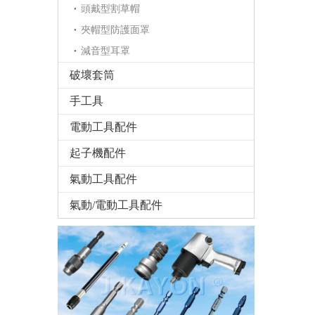
頭戴型割草帽
夾帽型防護面罩
減音型耳罩
破壞套筒
手工具
電動工具配件
起子機配件
氣動工具配件
氣動/電動工具配件