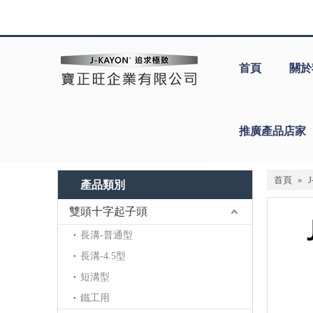
首頁
關於
推廣產品店家
首頁
»
產品類別
雙頭十字起子頭
長溝-普通型
長溝-4.5型
短溝型
鐵工用