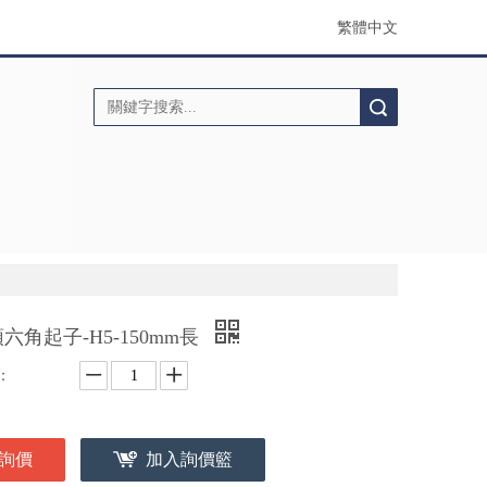
繁體中文
搜索
六角起子-H5-150mm長
：
詢價
加入詢價籃