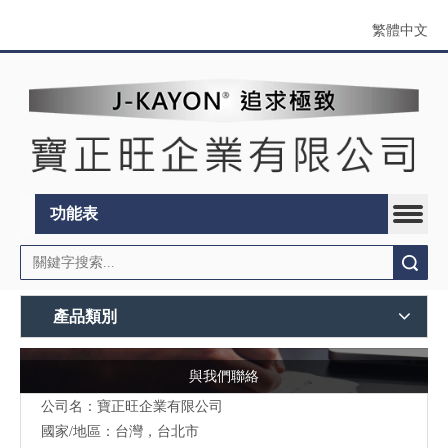
繁體中文
功能表
搜索
產品類別
與我們聯絡
公司名：寶正旺企業有限公司
國家/地區：台灣，台北市