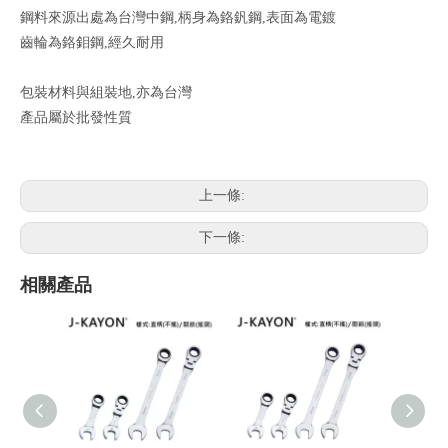
鋼料來源出處為台灣中鋼,柄身為鉻釩鋼,表面為電鍍
齒輪為鉻鉬鋼,經久耐用
包裝材料與組裝地,亦為台灣
產品屬於批發性質
上一條:
下一條:
相關產品