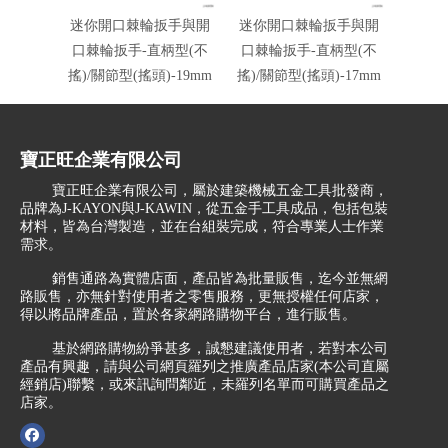
迷你開口棘輪扳手與開
迷你開口棘輪扳手與開
迷你
口棘輪扳手-直柄型(不
口棘輪扳手-直柄型(不
口棘輪
搖)/關節型(搖頭)-19mm
搖)/關節型(搖頭)-17mm
搖)/關
寶正旺企業有限公司
寶正旺企業有限公司，屬於建築機械五金工具批發商，
品牌為J-KAYON與J-KAWIN，從五金手工具成品，包括包裝
材料，皆為台灣製造，並在台組裝完成，符合專業人士作業
需求。
銷售通路為實體店面，產品皆為批量販售，迄今並無網
路販售，亦無針對使用者之零售服務，更無授權任何店家，
得以將品牌產品，置於各家網路購物平台，進行販售。
基於網路購物紛爭甚多，誠懇建議使用者，若對本公司
產品有興趣，請與公司網頁羅列之推廣產品店家(本公司直屬
經銷店)聯繫，或來訊詢問鄰近，未羅列名單而可購買產品之
店家。